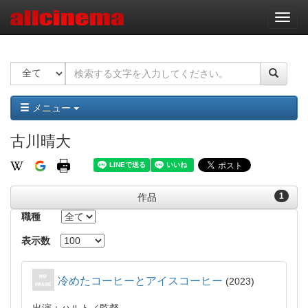
ナ
ビ
ゲ
ー
シ
ョ
ン
メニュー
古川晴大
1
作品
職種
表示数
冷めたコーヒーとアイスコーヒー
2023