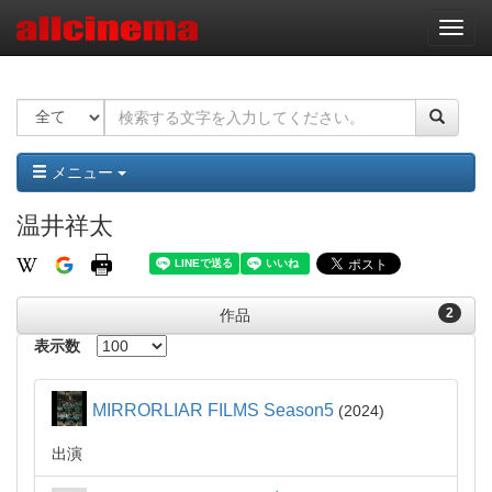
ナ
ビ
ゲ
ー
シ
ョ
ン
メニュー
温井祥太
2
作品
表示数
MIRRORLIAR FILMS Season5
2024
出演