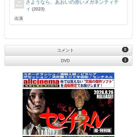
さようなら、あおいの赤いメガネンティテ
ィ
2023
出演
0
コメント
1
DVD