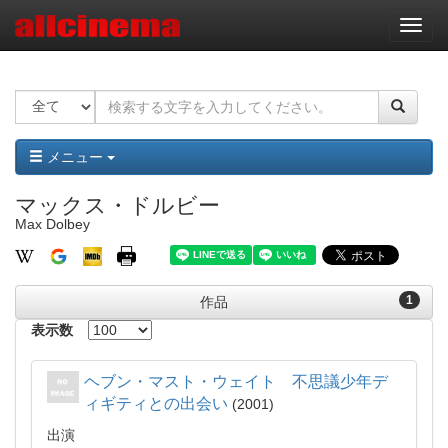
ナ
ビ
ゲ
ー
シ
ョ
ン
メニュー
マックス・ドルビー
Max Dolbey
1
作品
表示数
ヘブン・マスト・ウェイト 不思議少年デ
ィギティとの出会い
2001
出演