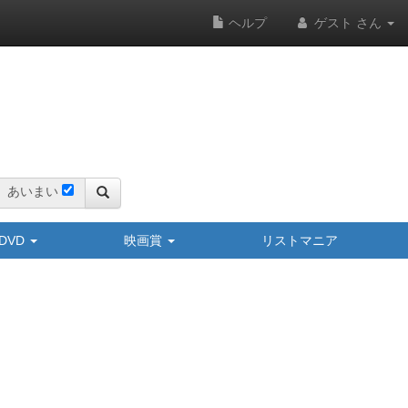
ヘルプ
ゲスト さん
あいまい
y/DVD
映画賞
リストマニア