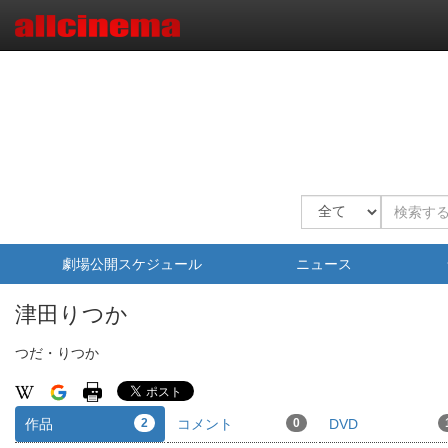
劇場公開スケジュール
ニュース
津田りつか
つだ・りつか
作品
2
コメント
0
DVD