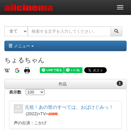
ナ
ビ
ゲ
ー
シ
ョ
ン
メニュー
ちょるちゃん
1
作品
表示数
元祖！あの世のすべては、おばけぐみっ！
2022
TV
声の出演：こかげ