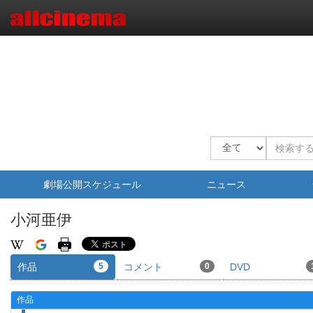
劇場公開スケジュール
ニュース
小河亜伊
作品
5
コメント
0
DVD
作品