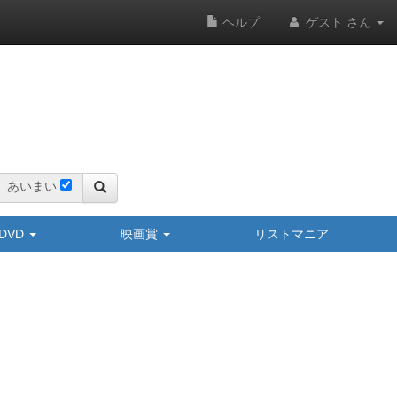
ヘルプ
ゲスト さん
あいまい
y/DVD
映画賞
リストマニア