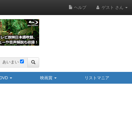
ヘルプ
ゲスト さん
あいまい
y/DVD
映画賞
リストマニア