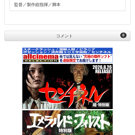
監督
製作総指揮
脚本
0
コメント