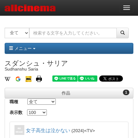
ナ
ビ
ゲ
ー
シ
ョ
ン
メニュー
スダンシュ・サリア
Sudhanshu Saria
1
作品
職種
表示数
女子高生は泣かない
2024
TV