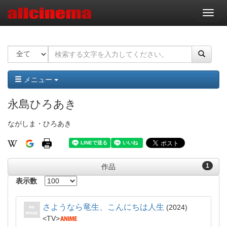
ナ
ビ
ゲ
ー
シ
ョ
ン
メニュー
永島ひろあき
ながしま・ひろあき
1
作品
表示数
さようなら竜生、こんにちは人生
2024
TV