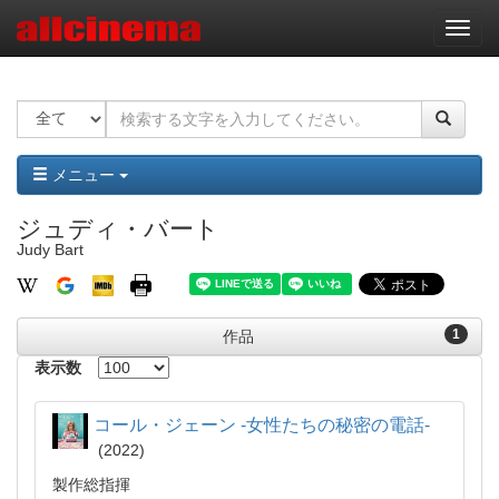
ナ
ビ
ゲ
ー
シ
ョ
ン
メニュー
ジュディ・バート
Judy Bart
1
作品
表示数
コール・ジェーン ‐女性たちの秘密の電話‐
2022
製作総指揮