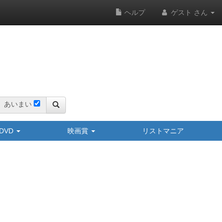
ヘルプ
ゲスト さん
あいまい
y/DVD
映画賞
リストマニア