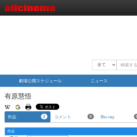
劇場公開スケジュール
ニュース
有原慧悟
作品
2
コメント
0
Blu-ray
作品