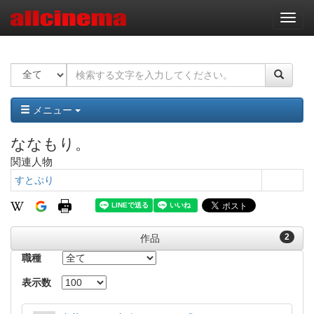
ナ
ビ
ゲ
ー
シ
ョ
ン
メニュー
ななもり。
関連人物
すとぷり
2
作品
職種
表示数