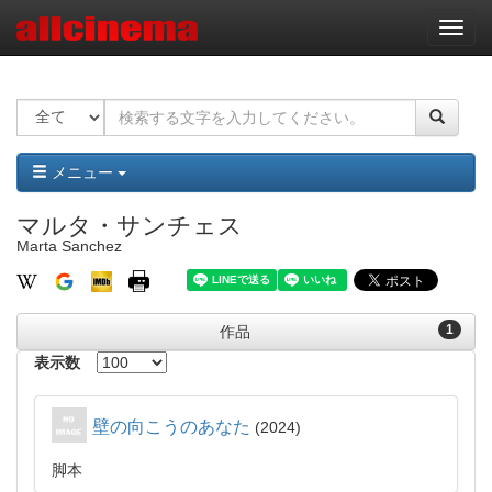
ナ
ビ
ゲ
ー
シ
ョ
ン
メニュー
マルタ・サンチェス
Marta Sanchez
1
作品
表示数
壁の向こうのあなた
2024
脚本