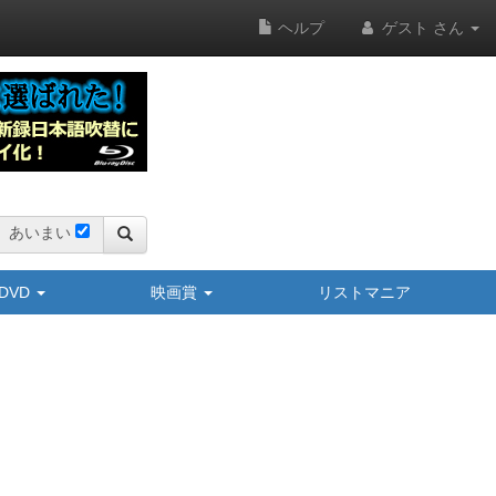
ヘルプ
ゲスト さん
あいまい
y/DVD
映画賞
リストマニア