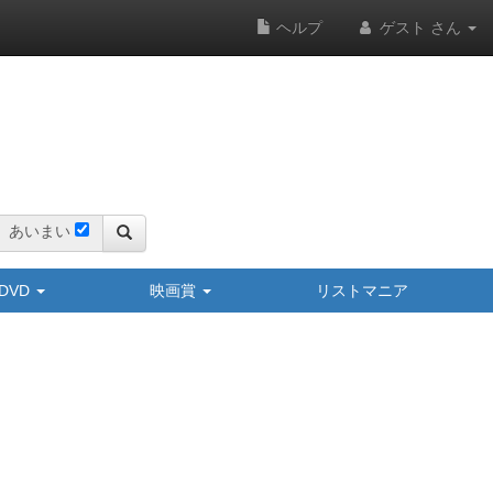
ヘルプ
ゲスト さん
あいまい
y/DVD
映画賞
リストマニア