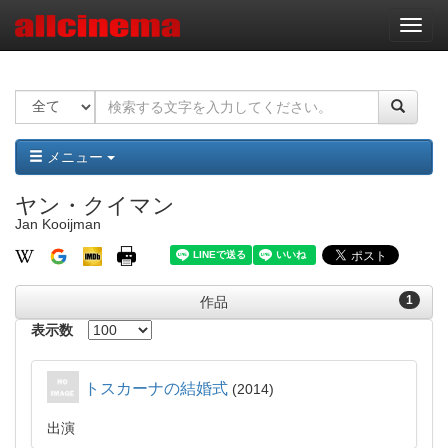
ナ
ビ
ゲ
ー
シ
ョ
ン
メニュー
ヤン・クイマン
Jan Kooijman
1
作品
表示数
トスカーナの結婚式
2014
出演