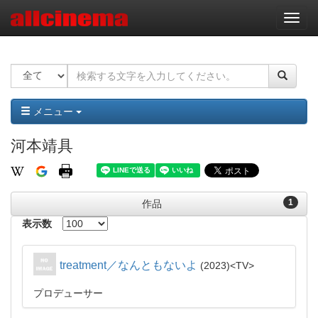
ナ
ビ
ゲ
ー
シ
ョ
ン
メニュー
河本靖具
1
作品
表示数
treatment／なんともないよ
2023
TV
プロデューサー