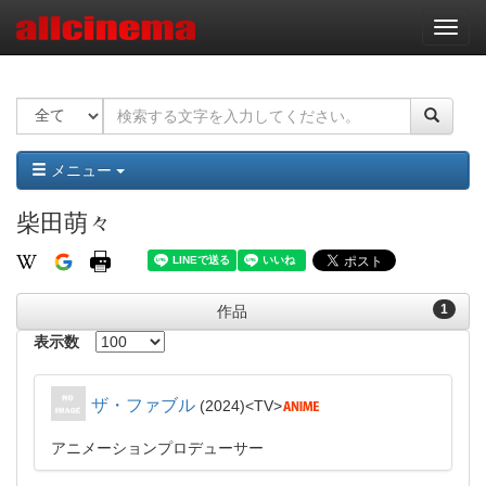
ナ
ビ
ゲ
ー
シ
ョ
ン
メニュー
柴田萌々
1
作品
表示数
ザ・ファブル
2024
TV
アニメーションプロデューサー