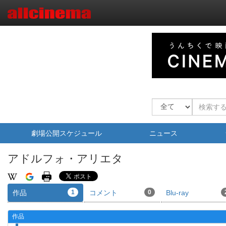
劇場公開スケジュール
ニュース
アドルフォ・アリエタ
作品
1
コメント
0
Blu-ray
作品