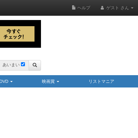
ヘルプ
ゲスト さん
あいまい
y/DVD
映画賞
リストマニア