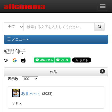
ナ
ビ
ゲ
ー
シ
ョ
ン
メニュー
紀野伸子
1
作品
表示数
あまろっく
2023
ＶＦＸ