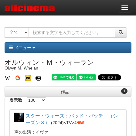
ナ
ビ
ゲ
ー
シ
ョ
ン
メニュー
オルウィン・Ｍ・ウィーラン
Olwyn M. Whelan
1
作品
表示数
スター・ウォーズ：バッド・バッチ （シ
ーズン３）
2024
TV
声の出演：イヴァ