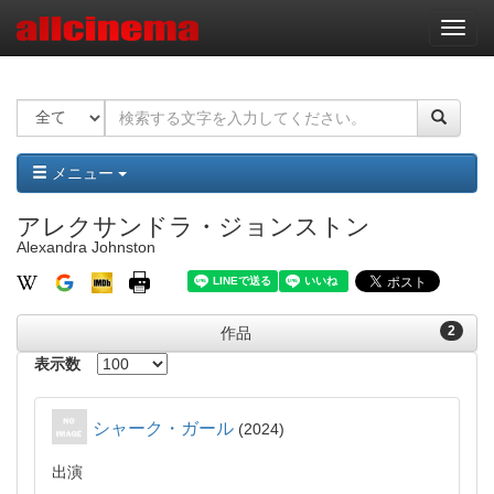
ナ
ビ
ゲ
ー
シ
ョ
ン
メニュー
アレクサンドラ・ジョンストン
Alexandra Johnston
2
作品
表示数
シャーク・ガール
2024
出演