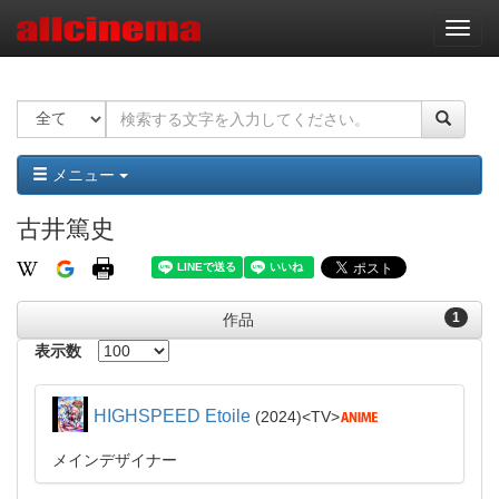
ナ
ビ
ゲ
ー
シ
ョ
ン
メニュー
古井篤史
1
作品
表示数
HIGHSPEED Etoile
2024
TV
メインデザイナー