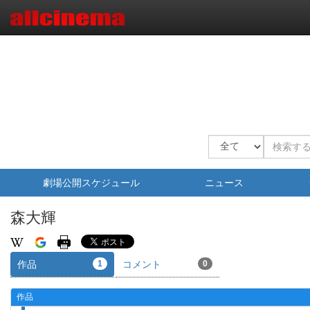
劇場公開スケジュール
ニュース
森大輝
作品
1
コメント
0
作品