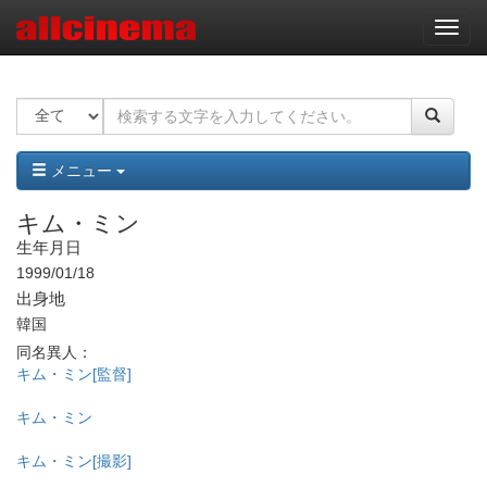
ナ
ビ
ゲ
ー
シ
ョ
ン
メニュー
キム・ミン
生年月日
1999/01/18
出身地
韓国
同名異人：
キム・ミン[監督]
キム・ミン
キム・ミン[撮影]