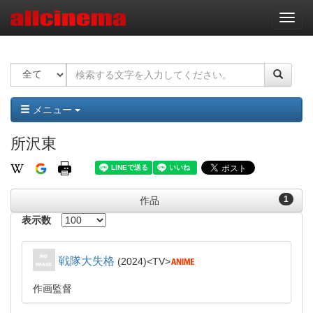
ナ
ビ
ゲ
ー
シ
ョ
ン
メニュー
所沢東
1
作品
表示数
戦隊大失格
2024
TV
作画監督