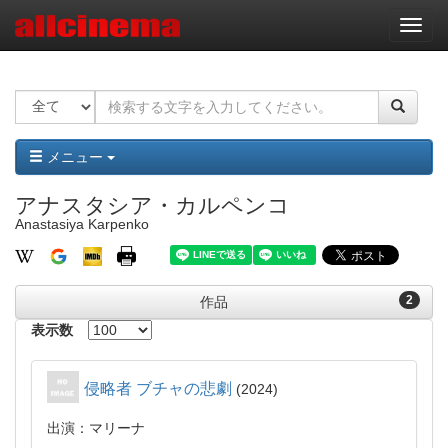
ナ
ビ
ゲ
ー
シ
ョ
ン
メニュー
アナスタシア・カルペンコ
Anastasiya Karpenko
2
作品
表示数
侵略者 ブチャの悲劇
2024
出演：マリーナ