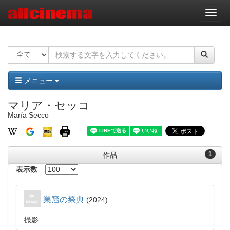
ナ
ビ
ゲ
ー
シ
ョ
ン
メニュー
マリア・セッコ
María Secco
1
作品
表示数
巣窟の祭典
2024
撮影