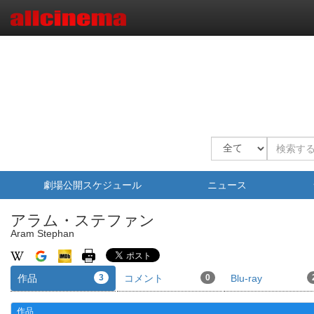
劇場公開スケジュール
ニュース
アラム・ステファン
Aram Stephan
作品
3
コメント
0
Blu-ray
作品