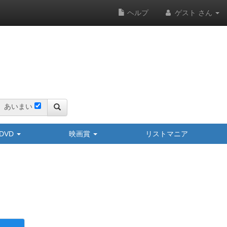
ヘルプ
ゲスト さん
あいまい
y/DVD
映画賞
リストマニア