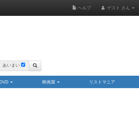
ヘルプ
ゲスト さん
あいまい
y/DVD
映画賞
リストマニア