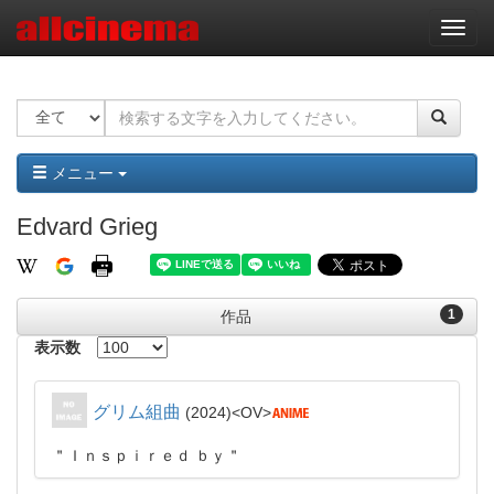
ナ
ビ
ゲ
ー
シ
ョ
ン
メニュー
Edvard Grieg
1
作品
表示数
グリム組曲
2024
OV
＂Ｉｎｓｐｉｒｅｄ ｂｙ＂