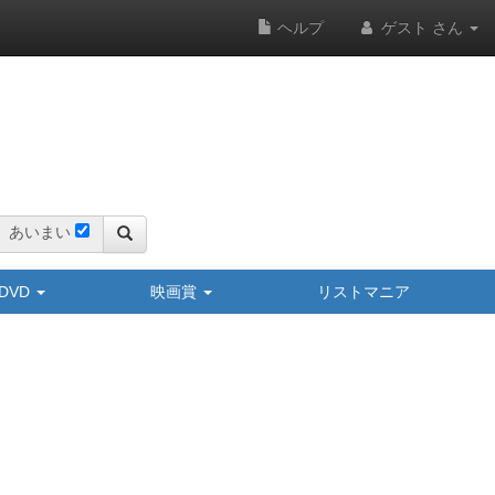
ヘルプ
ゲスト さん
あいまい
y/DVD
映画賞
リストマニア