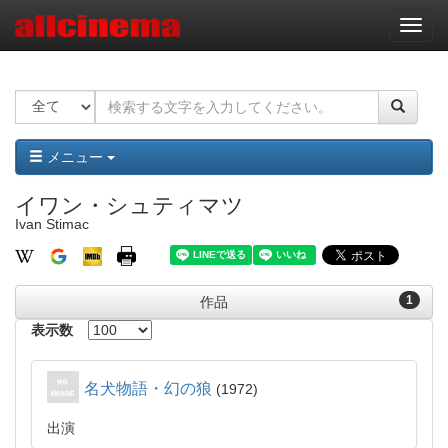
ナ
ビ
ゲ
ー
シ
ョ
ン
メニュー
イワン・シュティマツ
Ivan Stimac
1
作品
表示数
名犬物語・幻の狼
1972
出演