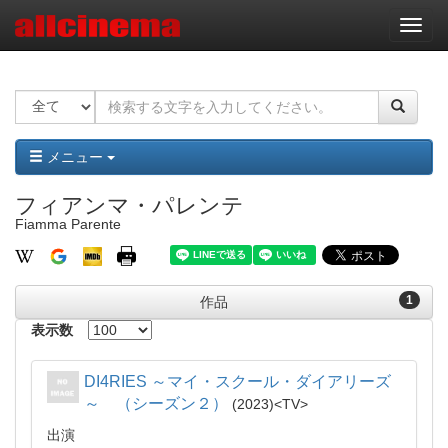
ナ
ビ
ゲ
ー
シ
ョ
ン
メニュー
フィアンマ・パレンテ
Fiamma Parente
1
作品
表示数
DI4RIES ～マイ・スクール・ダイアリーズ
～ （シーズン２）
2023
TV
出演