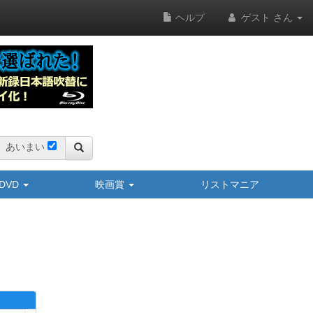
ヘルプ
ゲスト さん
あいまい
y/DVD
映画賞
リストマニア