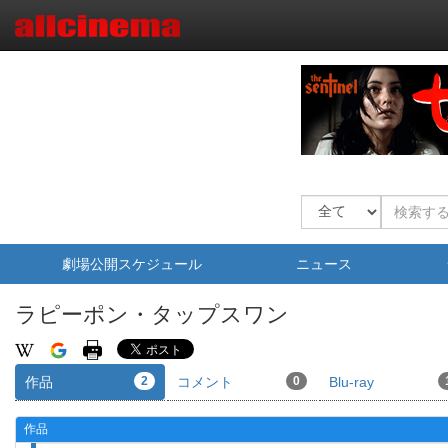
劇場公開スケジュール
ニュース
ラピーポン・タップスワン
作品
2
コメント
0
Blu-ray
作品