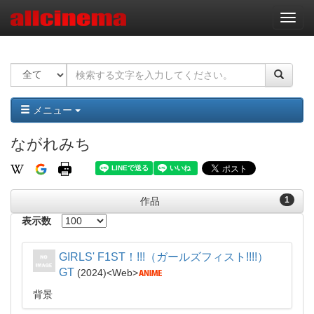
ナ
ビ
ゲ
ー
シ
ョ
ン
メニュー
ながれみち
1
作品
表示数
GIRLS' F1ST！!!!（ガールズフィスト!!!!）
GT
2024
Web
背景