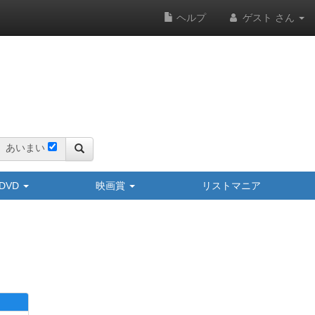
ヘルプ
ゲスト さん
あいまい
y/DVD
映画賞
リストマニア