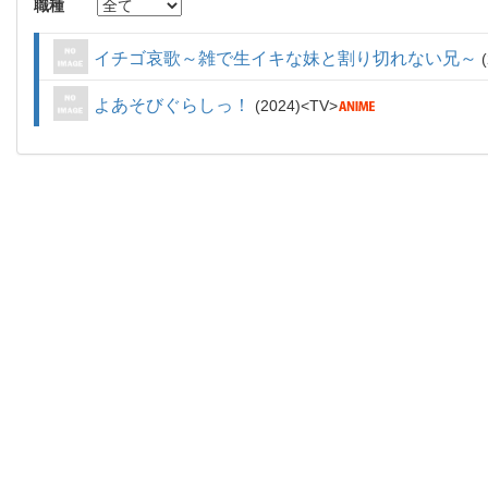
職種
イチゴ哀歌～雑で生イキな妹と割り切れない兄～
よあそびぐらしっ！
2024
TV