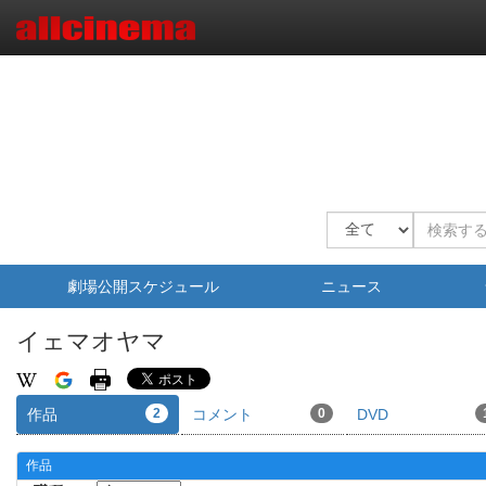
劇場公開スケジュール
ニュース
イェマオヤマ
作品
2
コメント
0
DVD
作品