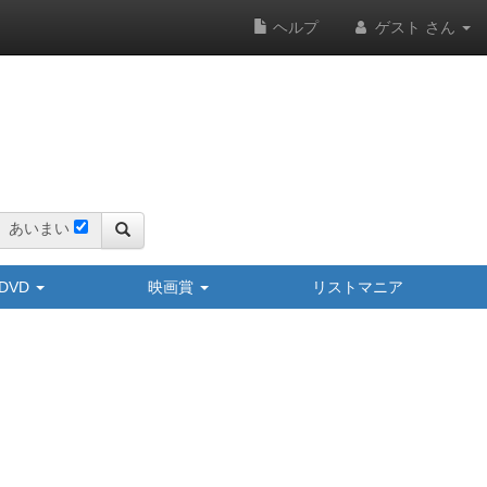
ヘルプ
ゲスト さん
あいまい
y/DVD
映画賞
リストマニア