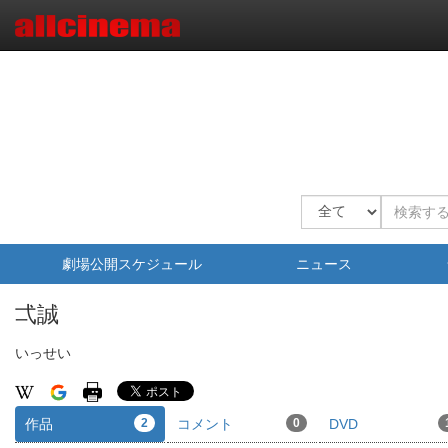
劇場公開スケジュール
ニュース
弌誠
いっせい
作品
2
コメント
0
DVD