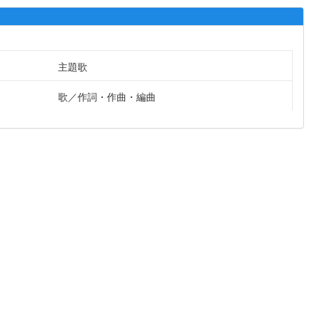
主題歌
歌
作詞・作曲・編曲