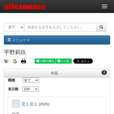
ナ
ビ
ゲ
ー
シ
ョ
ン
メニュー
平野莉玖
3
作品
職種
表示数
見え見え
2025