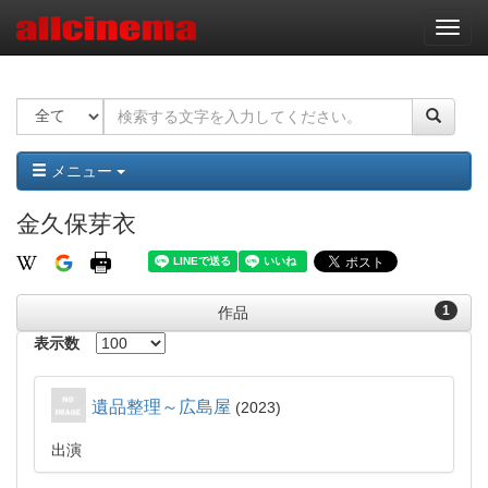
ナ
ビ
ゲ
ー
シ
ョ
ン
メニュー
金久保芽衣
1
作品
表示数
遺品整理～広島屋
2023
出演