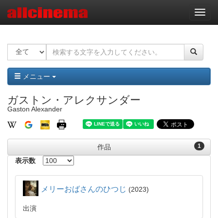
ナ
ビ
ゲ
ー
シ
ョ
ン
メニュー
ガストン・アレクサンダー
Gaston Alexander
1
作品
表示数
メリーおばさんのひつじ
2023
出演