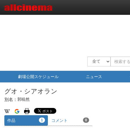
劇場公開スケジュール
ニュース
グオ・シアオラン
別名：
郭暁然
作品
1
コメント
0