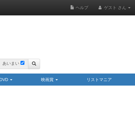
ヘルプ
ゲスト さん
あいまい
y/DVD
映画賞
リストマニア