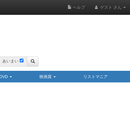
ヘルプ
ゲスト さん
あいまい
y/DVD
映画賞
リストマニア