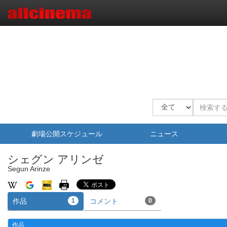
劇場公開スケジュール
ニュース
シェグン アリンゼ
Segun Arinze
作品
1
コメント
0
作品