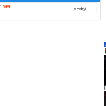
V
声の出演