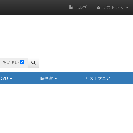
ヘルプ
ゲスト さん
あいまい
y/DVD
映画賞
リストマニア