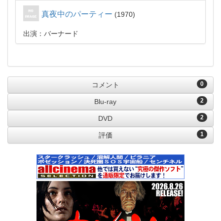
真夜中のパーティー
1970
出演：バーナード
0
コメント
2
Blu-ray
2
DVD
1
評価