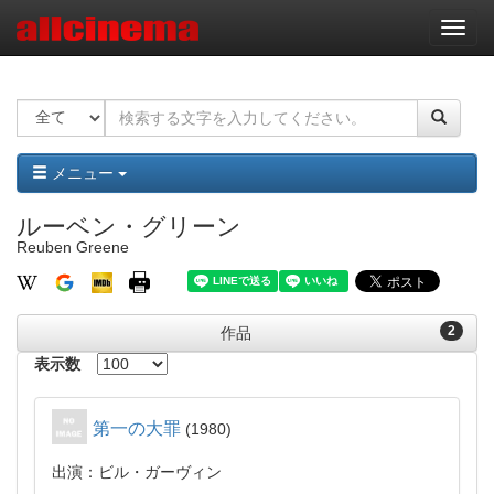
ナ
ビ
ゲ
ー
シ
ョ
ン
メニュー
ルーベン・グリーン
Reuben Greene
2
作品
表示数
第一の大罪
1980
出演：ビル・ガーヴィン