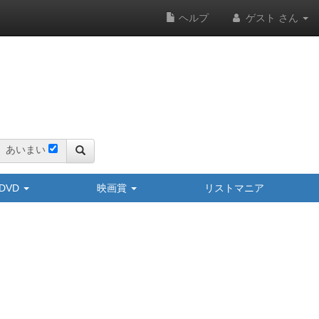
ヘルプ
ゲスト さん
あいまい
y/DVD
映画賞
リストマニア