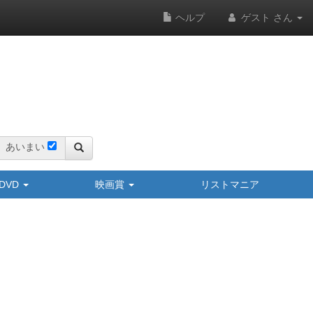
ヘルプ
ゲスト さん
あいまい
y/DVD
映画賞
リストマニア