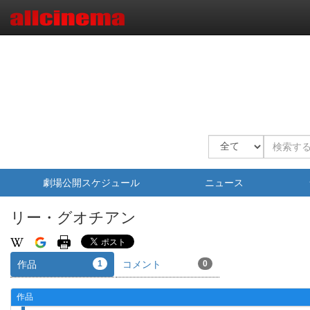
劇場公開スケジュール
ニュース
リー・グオチアン
作品
1
コメント
0
作品