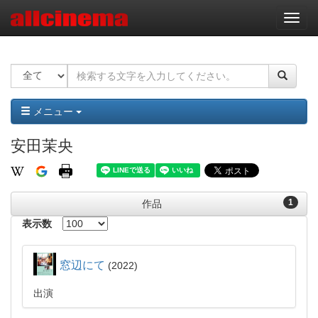
ナ
ビ
ゲ
ー
シ
ョ
ン
メニュー
安田茉央
1
作品
表示数
窓辺にて
2022
出演