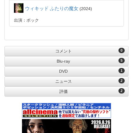
ウィキッド ふたりの魔女
2024
出演：ボック
0
コメント
5
Blu-ray
1
DVD
2
ニュース
2
評価