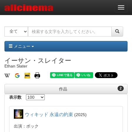
ナ
ビ
ゲ
ー
シ
ョ
ン
メニュー
イーサン・スレイター
Ethan Slater
2
作品
表示数
ウィキッド 永遠の約束
2025
出演：ボック