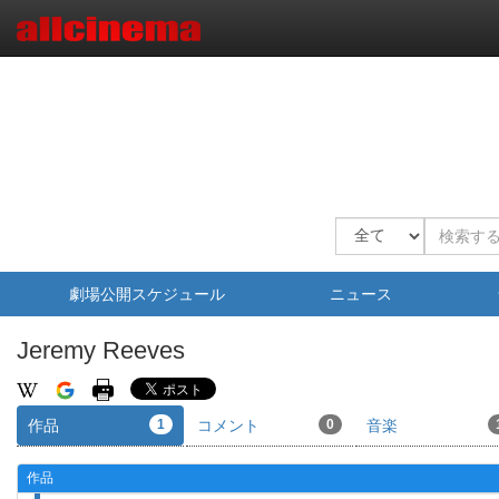
劇場公開スケジュール
ニュース
Jeremy Reeves
作品
1
コメント
0
音楽
作品