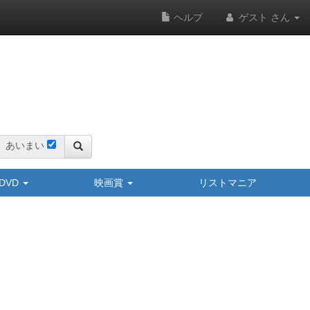
ヘルプ
ゲスト さん
あいまい
y/DVD
映画賞
リストマニア